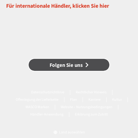
Für internationale Händler, klicken Sie hier
Folgen Sie uns
Datenschutzrichtlinie
Rechtlicher Hinweis
Offenlegung der Lieferkette
Plan
Karriere
Kultur
MASCO Marken
Website – Nutzungsbedingungen
Händler-Anwendung
Erklärung zum Zutritt
Land auswählen