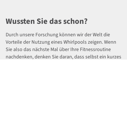
Wussten Sie das schon?
Durch unsere Forschung können wir der Welt die
Vorteile der Nutzung eines Whirlpools zeigen. Wenn
Sie also das nächste Mal über Ihre Fitnessroutine
nachdenken, denken Sie daran, dass selbst ein kurzes
Bad von 20 bis 30 Minuten wie ein Training zählt…
und so viel mehr bewirkt.
Lernbereich besuchen
Einen Händler finden
Wenden Sie sich an Ihren Händler vor Ort – Die Preise
können regional variieren. Sprechen Sie mit Ihrem