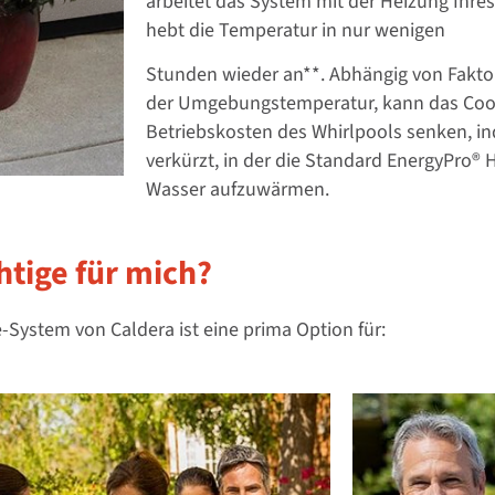
arbeitet
das System mit der Heizung Ihre
hebt die Temperatur in nur wenigen
Stunden wieder an**.
Abhängig von Fakto
der
Umgebungstemperatur, kann das Co
Betriebskosten des Whirlpools senken, i
verkürzt, in der die Standard
EnergyPro® H
Wasser
aufzuwärmen.
htige für mich?
-System von Caldera ist eine prima
Option für: