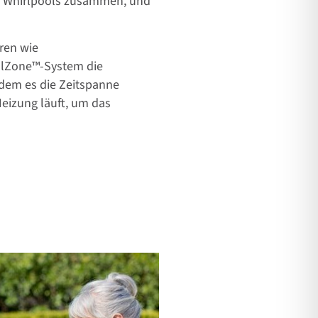
s Whirlpools
zusammen, und
ren wie
olZone™-System
die
ndem es
die Zeitspanne
eizung läuft, um das