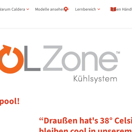
arum Caldera
Modelle ansehen
Lernbereich
Einen Händl
lpool!
“Draußen hat's 38° Celsi
bleiben cool in unserem