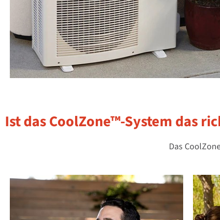
Ist das CoolZone™-System das ric
Das CoolZone