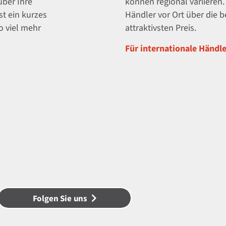
über Ihre
können regional variieren
t ein kurzes
Händler vor Ort über die 
o viel mehr
attraktivsten Preis.
Für internationale Händler
Folgen Sie uns