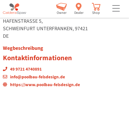
Poolbau & Felsdesign
but
Owner
Dealer
Shop
HAFENSTRASSE 5,
SCHWEINFURT UNTERFRANKEN, 97421
DE
Wegbeschreibung
Kontaktinformationen
49 9721 4740891
info@poolbau-felsdesign.de
https://www.poolbau-felsdesign.de