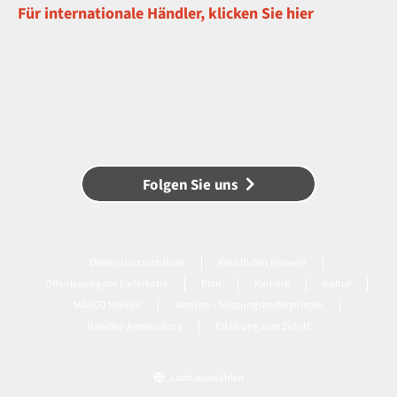
Für internationale Händler, klicken Sie hier
Folgen Sie uns
Datenschutzrichtlinie
Rechtlicher Hinweis
Offenlegung der Lieferkette
Plan
Karriere
Kultur
MASCO Marken
Website – Nutzungsbedingungen
Händler-Anwendung
Erklärung zum Zutritt
Land auswählen